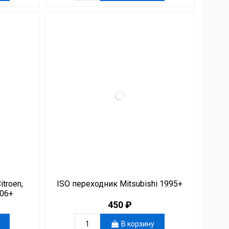
troen,
ISO переходник Mitsubishi 1995+
006+
450 ₽
В корзину