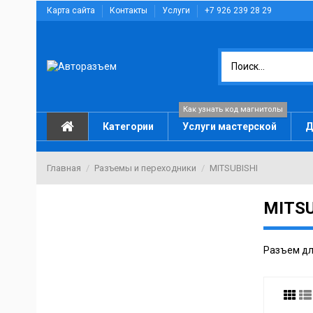
Карта сайта
Контакты
Услуги
+7 926 239 28 29
Как узнать код магнитолы
Категории
Услуги мастерской
Д
Главная
Разъемы и переходники
MITSUBISHI
MITSU
Разъем для