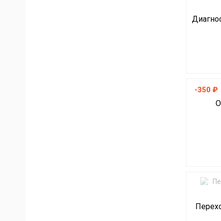
Диагно
-350 ₽
O
Перехо