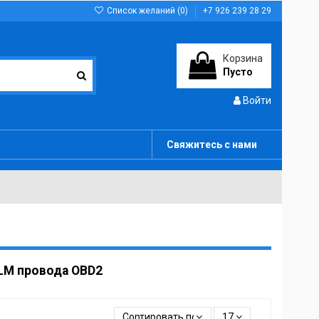
Список желаний (
0
)
+7 926 239 28 29
Корзина
Пусто
Войти
Свяжитесь с нами
LM провода OBD2
Сортировать по
17