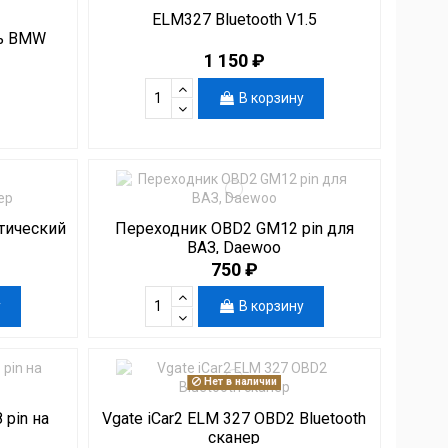
ELM327 Bluetooth V1.5
ль BMW
1 150 ₽
В корзину
тический
Переходник OBD2 GM12 pin для
ВАЗ, Daewoo
750 ₽
у
В корзину
Нет в наличии
 pin на
Vgate iCar2 ELM 327 OBD2 Bluetooth
сканер