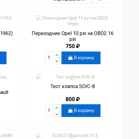
J1962)
Переходник Opel 10 pin на OBD2 16
pin
750 ₽
у
В корзину
Тест клипса SOIC-8
ault
800 ₽
В корзину