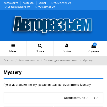
Карта сайта
Контакты
Услуги
+7 926 239 28 29
Список желаний (
0
)
+7 926 239 28 29
0
Меню
Поиск
Войти
Корзина
Главная
Автомагнитолы
Пульты для автомагнитол
Mystery
Mystery
Пульт дистанционного управления для автомагнитолы Mystery
Сортировать по
6