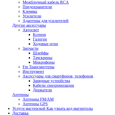
Межблочный кабель RCA
Предохранители
Клеммы
Усилители
Адаптеры для усилителей
Другие аксессуары
Автосвет
Ксенон
Галоген
Ходовые огни
Запчасти
Шлейфы
Тачскрины
Микрофоны
Fm Трансмиттеры
Инструмент
Аксессуары для смартфонов, телефонов
Зарядные устройства
Кабели синхронизации
Держатели
Антенны
Антенны FM/AM
Антенны GPS
Услуги мастерской
Как узнать код магнитолы
Доставка