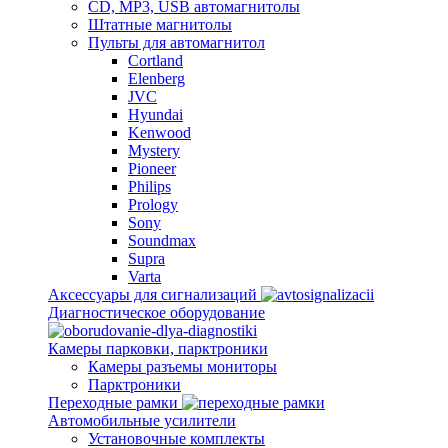
CD, MP3, USB автомагнитолы
Штатные магнитолы
Пульты для автомагнитол
Cortland
Elenberg
JVC
Hyundai
Kenwood
Mystery
Pioneer
Philips
Prology
Sony
Soundmax
Supra
Varta
Аксессуары для сигнализаций
Диагностическое оборудование
Камеры парковки, парктроники
Камеры разъемы мониторы
Парктроники
Переходные рамки
Автомобильные усилители
Установочные комплекты