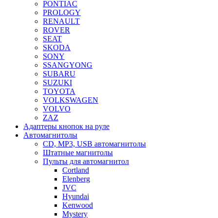
PONTIAC
PROLOGY
RENAULT
ROVER
SEAT
SKODA
SONY
SSANGYONG
SUBARU
SUZUKI
TOYOTA
VOLKSWAGEN
VOLVO
ZAZ
Адаптеры кнопок на руле
Автомагнитолы
CD, MP3, USB автомагнитолы
Штатные магнитолы
Пульты для автомагнитол
Cortland
Elenberg
JVC
Hyundai
Kenwood
Mystery