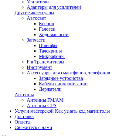
Усилители
Адаптеры для усилителей
Другие аксессуары
Автосвет
Ксенон
Галоген
Ходовые огни
Запчасти
Шлейфы
Тачскрины
Микрофоны
Fm Трансмиттеры
Инструмент
Аксессуары для смартфонов, телефонов
Зарядные устройства
Кабели синхронизации
Держатели
Антенны
Антенны FM/AM
Антенны GPS
Услуги мастерской
Как узнать код магнитолы
Доставка
Оплата
Свяжитесь с нами