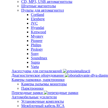
CD, MP3, USB автомагнитолы
Штатные магнитолы
Пульты для автомагнитол
Cortland
Elenberg
JVC
Hyundai
Kenwood
Mystery
Pioneer
Philips
Prology
Sony
Soundmax
Supra
Varta
Аксессуары для сигнализаций
Диагностическое оборудование
Камеры парковки, парктроники
Камеры разъемы мониторы
Парктроники
Переходные рамки
Автомобильные усилители
Установочные комплекты
Межблочный кабель RCA