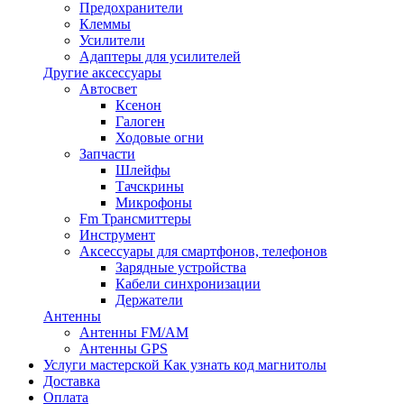
Предохранители
Клеммы
Усилители
Адаптеры для усилителей
Другие аксессуары
Автосвет
Ксенон
Галоген
Ходовые огни
Запчасти
Шлейфы
Тачскрины
Микрофоны
Fm Трансмиттеры
Инструмент
Аксессуары для смартфонов, телефонов
Зарядные устройства
Кабели синхронизации
Держатели
Антенны
Антенны FM/AM
Антенны GPS
Услуги мастерской
Как узнать код магнитолы
Доставка
Оплата