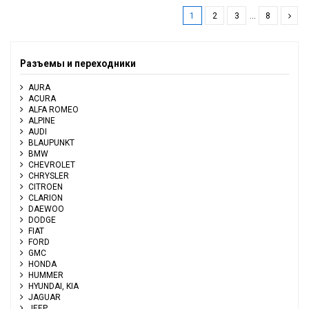
1
2
3
…
8
Разъемы и переходники
AURA
ACURA
ALFA ROMEO
ALPINE
AUDI
BLAUPUNKT
BMW
CHEVROLET
CHRYSLER
CITROEN
CLARION
DAEWOO
DODGE
FIAT
FORD
GMC
HONDA
HUMMER
HYUNDAI, KIA
JAGUAR
JEEP