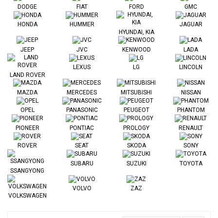
DODGE
FIAT
FORD
GMC
HONDA
HUMMER
JAGUAR
HYUNDAI, KIA
JEEP
JVC
KENWOOD
LADA
LEXUS
LG
LINCOLN
LAND ROVER
MAZDA
MERCEDES
MITSUBISHI
NISSAN
OPEL
PANASONIC
PEUGEOT
PHANTOM
PIONEER
PONTIAC
PROLOGY
RENAULT
ROVER
SEAT
SKODA
SONY
SUBARU
SUZUKI
TOYOTA
SSANGYONG
VOLVO
ZAZ
VOLKSWAGEN