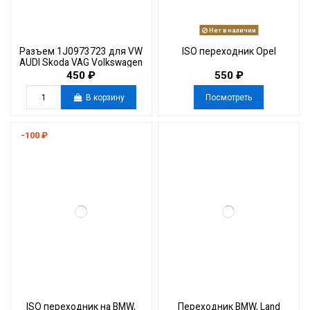
Нет в наличии
Разъем 1J0973723 для VW
ISO переходник Opel
AUDI Skoda VAG Volkswagen
Jetta Golf
450 ₽
550 ₽
В корзину
Посмотреть
-100 ₽
ISO переходник на BMW,
Переходник BMW, Land