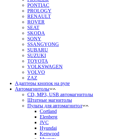
PONTIAC
PROLOGY
RENAULT
ROVER
SEAT
SKODA
SONY
SSANGYONG
SUBARU
SUZUKI
TOYOTA
VOLKSWAGEN
VOLVO
ZAZ
Адаптеры кнопок на руле
Автомагнитолы
CD, MP3, USB автомагнитолы
Штатные магнитолы
Пульты для автомагнитол
Cortland
Elenberg
JVC
Hyundai
Kenwood