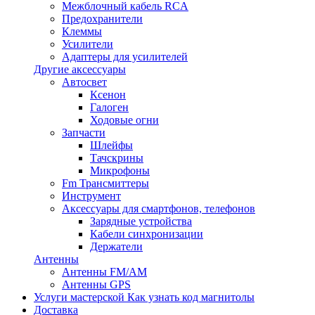
Межблочный кабель RCA
Предохранители
Клеммы
Усилители
Адаптеры для усилителей
Другие аксессуары
Автосвет
Ксенон
Галоген
Ходовые огни
Запчасти
Шлейфы
Тачскрины
Микрофоны
Fm Трансмиттеры
Инструмент
Аксессуары для смартфонов, телефонов
Зарядные устройства
Кабели синхронизации
Держатели
Антенны
Антенны FM/AM
Антенны GPS
Услуги мастерской
Как узнать код магнитолы
Доставка