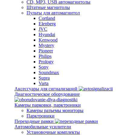
CD, MP3, USB автомагнитолы
Штатные магнитолы
Пульты для автомагнитол
Cortland
Elenberg
JVC
Hyundai
Kenwood
Mystery
Pioneer
Philips
Prology
Sony
Soundmax
Supra
Varta
Аксессуары для сигнализаций
Диагностическое оборудование
Камеры парковки, парктроники
Камеры разъемы мониторы
Парктроники
Переходные рамки
Автомобильные усилители
Установочные комплекты