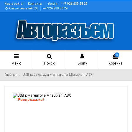
Карта сайта
Контакты
Услуги
+7 926 239 28 29
Список желаний (
0
)
+7 926 239 28 29
0
Меню
Поиск
Войти
Корзина
Главная
USB кабель для магнитолы Mitsubishi ASX
Распродажа!