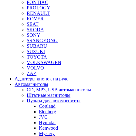
PONTIAC
PROLOGY
RENAULT
ROVER
SEAT
SKODA
SONY
SSANGYONG
SUBARU
SUZUKI
TOYOTA
VOLKSWAGEN
VOLVO
ZAZ
Адаптеры кнопок на руле
Автомагнитолы
CD, MP3, USB автомагнитолы
Штатные магнитолы
Пульты для автомагнитол
Cortland
Elenberg
JVC
Hyundai
Kenwood
Mystery