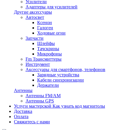
Усилители
Адаптеры для усилителей
Другие аксессуары
Автосвет
Ксенон
Галоген
Ходовые огни
Запчасти
Шлейфы
Тачскрины
Микрофоны
Fm Трансмиттеры
Инструмент
Аксессуары для смартфонов, телефонов
Зарядные устройства
Кабели синхронизации
Держатели
Антенны
Антенны FM/AM
Антенны GPS
Услуги мастерской
Как узнать код магнитолы
Доставка
Оплата
Свяжитесь с нами