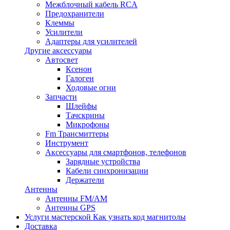
Межблочный кабель RCA
Предохранители
Клеммы
Усилители
Адаптеры для усилителей
Другие аксессуары
Автосвет
Ксенон
Галоген
Ходовые огни
Запчасти
Шлейфы
Тачскрины
Микрофоны
Fm Трансмиттеры
Инструмент
Аксессуары для смартфонов, телефонов
Зарядные устройства
Кабели синхронизации
Держатели
Антенны
Антенны FM/AM
Антенны GPS
Услуги мастерской
Как узнать код магнитолы
Доставка