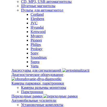
CD, MP3, USB автомагнитолы
Штатные магнитолы
Пульты для автомагнитол
Cortland
Elenberg
JVC
Hyundai
Kenwood
Mystery
Pioneer
Philips
Prology
Sony
Soundmax
Supra
Varta
Аксессуары для сигнализаций
Диагностическое оборудование
Камеры парковки, парктроники
Камеры разъемы мониторы
Парктроники
Переходные рамки
Автомобильные усилители
Установочные комплекты