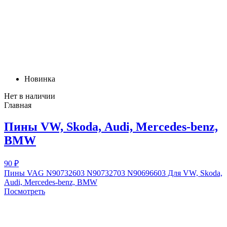
Новинка
Нет в наличии
Главная
Пины VW, Skоdа, Аudi, Mеrcеdes-bеnz,
BMW
90 ₽
Пины VAG N90732603 N90732703 N90696603 Для VW, Skоdа,
Аudi, Mеrcеdes-bеnz, BMW
Посмотреть