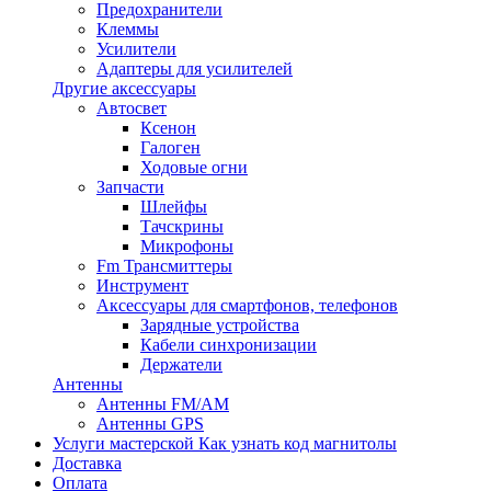
Предохранители
Клеммы
Усилители
Адаптеры для усилителей
Другие аксессуары
Автосвет
Ксенон
Галоген
Ходовые огни
Запчасти
Шлейфы
Тачскрины
Микрофоны
Fm Трансмиттеры
Инструмент
Аксессуары для смартфонов, телефонов
Зарядные устройства
Кабели синхронизации
Держатели
Антенны
Антенны FM/AM
Антенны GPS
Услуги мастерской
Как узнать код магнитолы
Доставка
Оплата