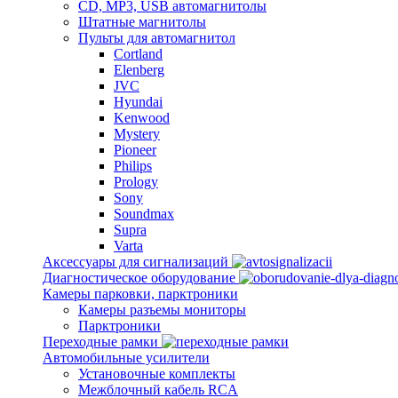
CD, MP3, USB автомагнитолы
Штатные магнитолы
Пульты для автомагнитол
Cortland
Elenberg
JVC
Hyundai
Kenwood
Mystery
Pioneer
Philips
Prology
Sony
Soundmax
Supra
Varta
Аксессуары для сигнализаций
Диагностическое оборудование
Камеры парковки, парктроники
Камеры разъемы мониторы
Парктроники
Переходные рамки
Автомобильные усилители
Установочные комплекты
Межблочный кабель RCA