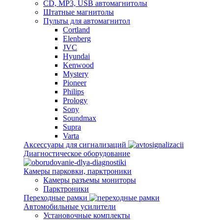
CD, MP3, USB автомагнитолы
Штатные магнитолы
Пульты для автомагнитол
Cortland
Elenberg
JVC
Hyundai
Kenwood
Mystery
Pioneer
Philips
Prology
Sony
Soundmax
Supra
Varta
Аксессуары для сигнализаций
Диагностическое оборудование
Камеры парковки, парктроники
Камеры разъемы мониторы
Парктроники
Переходные рамки
Автомобильные усилители
Установочные комплекты