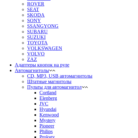
ROVER
SEAT
SKODA
SONY
SSANGYONG
SUBARU
SUZUKI
TOYOTA
VOLKSWAGEN
VOLVO
ZAZ
Адаптеры кнопок на руле
Автомагнитолы
CD, MP3, USB автомагнитолы
Штатные магнитолы
Пульты для автомагнитол
Cortland
Elenberg
JVC
Hyundai
Kenwood
Mystery
Pioneer
Philips
Prology