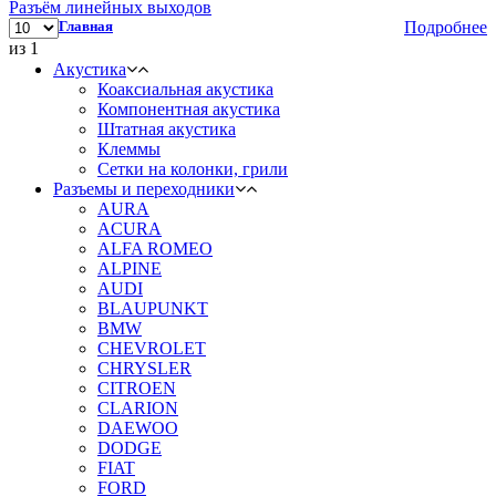
Разъём линейных выходов
Главная
Подробнее
из 1
Акустика
Коаксиальная акустика
Компонентная акустика
Штатная акустика
Клеммы
Сетки на колонки, грили
Разъемы и переходники
AURA
ACURA
ALFA ROMEO
ALPINE
AUDI
BLAUPUNKT
BMW
CHEVROLET
CHRYSLER
CITROEN
CLARION
DAEWOO
DODGE
FIAT
FORD