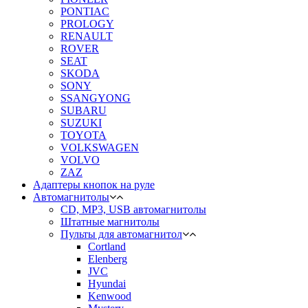
PONTIAC
PROLOGY
RENAULT
ROVER
SEAT
SKODA
SONY
SSANGYONG
SUBARU
SUZUKI
TOYOTA
VOLKSWAGEN
VOLVO
ZAZ
Адаптеры кнопок на руле
Автомагнитолы
CD, MP3, USB автомагнитолы
Штатные магнитолы
Пульты для автомагнитол
Cortland
Elenberg
JVC
Hyundai
Kenwood