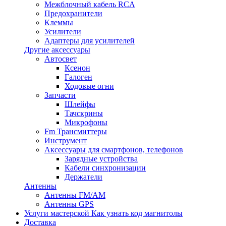
Межблочный кабель RCA
Предохранители
Клеммы
Усилители
Адаптеры для усилителей
Другие аксессуары
Автосвет
Ксенон
Галоген
Ходовые огни
Запчасти
Шлейфы
Тачскрины
Микрофоны
Fm Трансмиттеры
Инструмент
Аксессуары для смартфонов, телефонов
Зарядные устройства
Кабели синхронизации
Держатели
Антенны
Антенны FM/AM
Антенны GPS
Услуги мастерской
Как узнать код магнитолы
Доставка