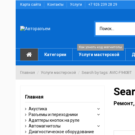
Карта сайта
Контакты
Услуги
+7 926 239 28 29
Как узнать код магнитолы
Категории
Услуги мастерской
Д
Главная
Услуги мастерской
Search by tags: AVIC-F940BT
Sear
Главная
Ремонт,
Акустика
Разъемы и переходники
Адаптеры кнопок на руле
Автомагнитолы
Диагностическое оборудование