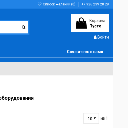
Список желаний (
0
)
+7 926 239 28 29
Корзина
Пусто
Войти
Свяжитесь с нами
 оборудования
из 1