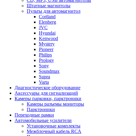
CD, MP3, USB автомагнитолы
Штатные магнитолы
Пульты для автомагнитол
Cortland
Elenberg
JVC
Hyundai
Kenwood
Mystery
Pioneer
Philips
Prology
Sony
Soundmax
Supra
Varta
Диагностическое оборудование
Аксессуары для сигнализаций
Камеры парковки, парктроники
Камеры разъемы мониторы
Парктроники
Переходные рамки
Автомобильные усилители
Установочные комплекты
Межблочный кабель RCA