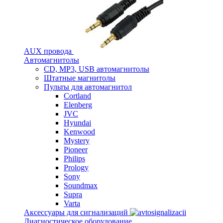
AUX провода
Автомагнитолы
CD, MP3, USB автомагнитолы
Штатные магнитолы
Пульты для автомагнитол
Cortland
Elenberg
JVC
Hyundai
Kenwood
Mystery
Pioneer
Philips
Prology
Sony
Soundmax
Supra
Varta
Аксессуары для сигнализаций
Диагностическое оборудование