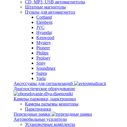
CD, MP3, USB автомагнитолы
Штатные магнитолы
Пульты для автомагнитол
Cortland
Elenberg
JVC
Hyundai
Kenwood
Mystery
Pioneer
Philips
Prology
Sony
Soundmax
Supra
Varta
Аксессуары для сигнализаций
Диагностическое оборудование
Камеры парковки, парктроники
Камеры разъемы мониторы
Парктроники
Переходные рамки
Автомобильные усилители
Установочные комплекты