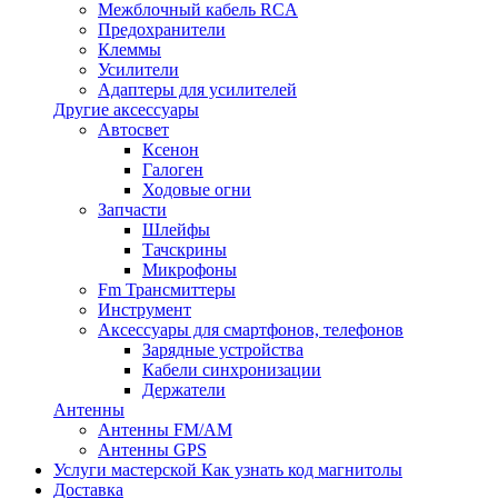
Межблочный кабель RCA
Предохранители
Клеммы
Усилители
Адаптеры для усилителей
Другие аксессуары
Автосвет
Ксенон
Галоген
Ходовые огни
Запчасти
Шлейфы
Тачскрины
Микрофоны
Fm Трансмиттеры
Инструмент
Аксессуары для смартфонов, телефонов
Зарядные устройства
Кабели синхронизации
Держатели
Антенны
Антенны FM/AM
Антенны GPS
Услуги мастерской
Как узнать код магнитолы
Доставка