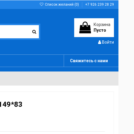
Список желаний (
0
)
+7 926 239 28 29
Корзина
Пусто
Войти
Свяжитесь с нами
149*83