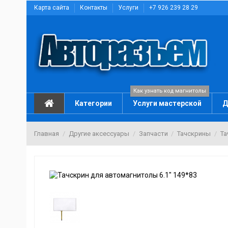
Карта сайта
Контакты
Услуги
+7 926 239 28 29
Как узнать код магнитолы
Категории
Услуги мастерской
Д
Главная
Другие аксессуары
Запчасти
Тачскрины
Та