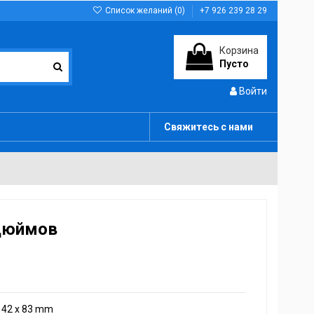
Список желаний (
0
)
+7 926 239 28 29
Корзина
Пусто
Войти
Свяжитесь с нами
 дюймов
142 х 83 mm