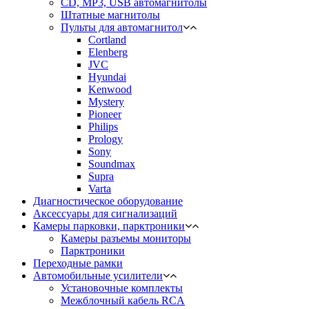
CD, MP3, USB автомагнитолы
Штатные магнитолы
Пульты для автомагнитол
Cortland
Elenberg
JVC
Hyundai
Kenwood
Mystery
Pioneer
Philips
Prology
Sony
Soundmax
Supra
Varta
Диагностическое оборудование
Аксессуары для сигнализаций
Камеры парковки, парктроники
Камеры разъемы мониторы
Парктроники
Переходные рамки
Автомобильные усилители
Установочные комплекты
Межблочный кабель RCA