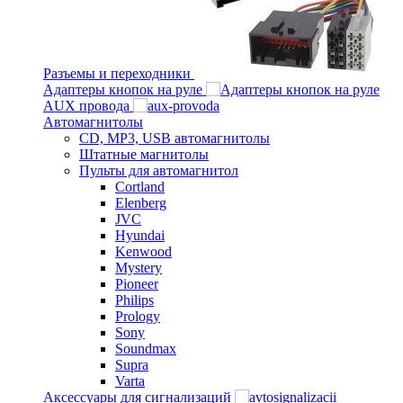
Разъемы и переходники
Адаптеры кнопок на руле
AUX провода
Автомагнитолы
CD, MP3, USB автомагнитолы
Штатные магнитолы
Пульты для автомагнитол
Cortland
Elenberg
JVC
Hyundai
Kenwood
Mystery
Pioneer
Philips
Prology
Sony
Soundmax
Supra
Varta
Аксессуары для сигнализаций