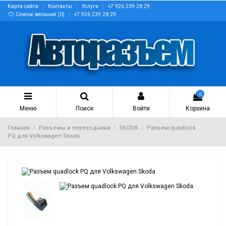
Карта сайта
Контакты
Услуги
+7 926 239 28 29
Список желаний (
0
)
+7 926 239 28 29
0
Меню
Поиск
Войти
Корзина
Главная
Разъемы и переходники
SKODA
Разъем quadlock
PQ для Volkswagen Skoda