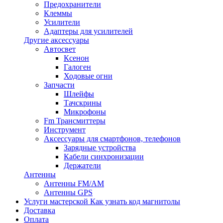
Предохранители
Клеммы
Усилители
Адаптеры для усилителей
Другие аксессуары
Автосвет
Ксенон
Галоген
Ходовые огни
Запчасти
Шлейфы
Тачскрины
Микрофоны
Fm Трансмиттеры
Инструмент
Аксессуары для смартфонов, телефонов
Зарядные устройства
Кабели синхронизации
Держатели
Антенны
Антенны FM/AM
Антенны GPS
Услуги мастерской
Как узнать код магнитолы
Доставка
Оплата