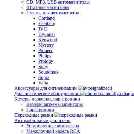
CD, MP3, USB автомагнитолы
Штатные магнитолы
Пульты для автомагнитол
Cortland
Elenberg
JVC
Hyundai
Kenwood
Mystery
Pioneer
Philips
Prology
Sony
Soundmax
Supra
Varta
Аксессуары для сигнализаций
Диагностическое оборудование
Камеры парковки, парктроники
Камеры разъемы мониторы
Парктроники
Переходные рамки
Автомобильные усилители
Установочные комплекты
Межблочный кабель RCA