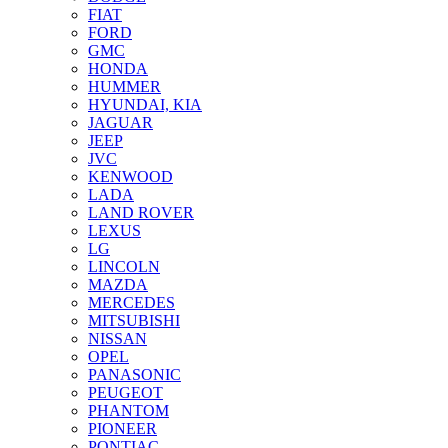
FIAT
FORD
GMC
HONDA
HUMMER
HYUNDAI, KIA
JAGUAR
JEEP
JVC
KENWOOD
LADA
LAND ROVER
LEXUS
LG
LINCOLN
MAZDA
MERCEDES
MITSUBISHI
NISSAN
OPEL
PANASONIC
PEUGEOT
PHANTOM
PIONEER
PONTIAC