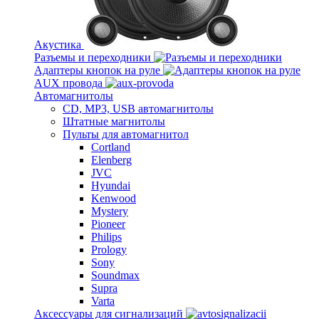
Акустика
Разъемы и переходники
Адаптеры кнопок на руле
AUX провода
Автомагнитолы
CD, MP3, USB автомагнитолы
Штатные магнитолы
Пульты для автомагнитол
Cortland
Elenberg
JVC
Hyundai
Kenwood
Mystery
Pioneer
Philips
Prology
Sony
Soundmax
Supra
Varta
Аксессуары для сигнализаций