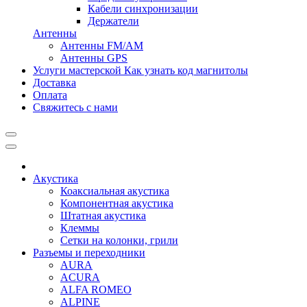
Кабели синхронизации
Держатели
Антенны
Антенны FM/AM
Антенны GPS
Услуги мастерской
Как узнать код магнитолы
Доставка
Оплата
Свяжитесь с нами
Акустика
Коаксиальная акустика
Компонентная акустика
Штатная акустика
Клеммы
Сетки на колонки, грили
Разъемы и переходники
AURA
ACURA
ALFA ROMEO
ALPINE