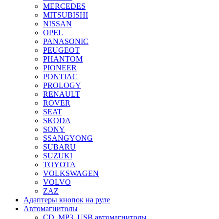
MERCEDES
MITSUBISHI
NISSAN
OPEL
PANASONIC
PEUGEOT
PHANTOM
PIONEER
PONTIAC
PROLOGY
RENAULT
ROVER
SEAT
SKODA
SONY
SSANGYONG
SUBARU
SUZUKI
TOYOTA
VOLKSWAGEN
VOLVO
ZAZ
Адаптеры кнопок на руле
Автомагнитолы
CD, MP3, USB автомагнитолы