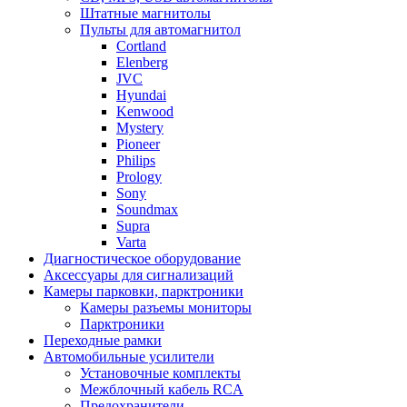
Штатные магнитолы
Пульты для автомагнитол
Cortland
Elenberg
JVC
Hyundai
Kenwood
Mystery
Pioneer
Philips
Prology
Sony
Soundmax
Supra
Varta
Диагностическое оборудование
Аксессуары для сигнализаций
Камеры парковки, парктроники
Камеры разъемы мониторы
Парктроники
Переходные рамки
Автомобильные усилители
Установочные комплекты
Межблочный кабель RCA
Предохранители