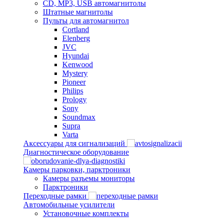
CD, MP3, USB автомагнитолы
Штатные магнитолы
Пульты для автомагнитол
Cortland
Elenberg
JVC
Hyundai
Kenwood
Mystery
Pioneer
Philips
Prology
Sony
Soundmax
Supra
Varta
Аксессуары для сигнализаций
Диагностическое оборудование
Камеры парковки, парктроники
Камеры разъемы мониторы
Парктроники
Переходные рамки
Автомобильные усилители
Установочные комплекты