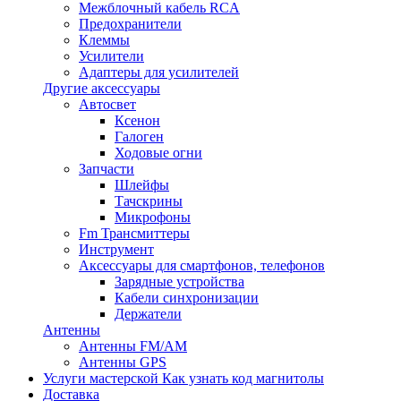
Межблочный кабель RCA
Предохранители
Клеммы
Усилители
Адаптеры для усилителей
Другие аксессуары
Автосвет
Ксенон
Галоген
Ходовые огни
Запчасти
Шлейфы
Тачскрины
Микрофоны
Fm Трансмиттеры
Инструмент
Аксессуары для смартфонов, телефонов
Зарядные устройства
Кабели синхронизации
Держатели
Антенны
Антенны FM/AM
Антенны GPS
Услуги мастерской
Как узнать код магнитолы
Доставка