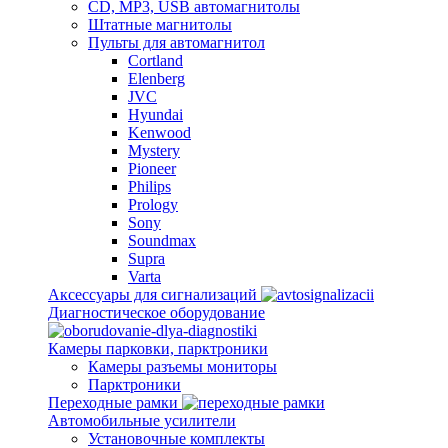
CD, MP3, USB автомагнитолы
Штатные магнитолы
Пульты для автомагнитол
Cortland
Elenberg
JVC
Hyundai
Kenwood
Mystery
Pioneer
Philips
Prology
Sony
Soundmax
Supra
Varta
Аксессуары для сигнализаций
Диагностическое оборудование
Камеры парковки, парктроники
Камеры разъемы мониторы
Парктроники
Переходные рамки
Автомобильные усилители
Установочные комплекты