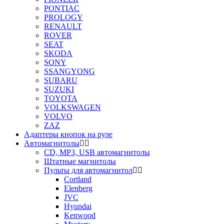
PONTIAC
PROLOGY
RENAULT
ROVER
SEAT
SKODA
SONY
SSANGYONG
SUBARU
SUZUKI
TOYOTA
VOLKSWAGEN
VOLVO
ZAZ
Адаптеры кнопок на руле
Автомагнитолы
CD, MP3, USB автомагнитолы
Штатные магнитолы
Пульты для автомагнитол
Cortland
Elenberg
JVC
Hyundai
Kenwood