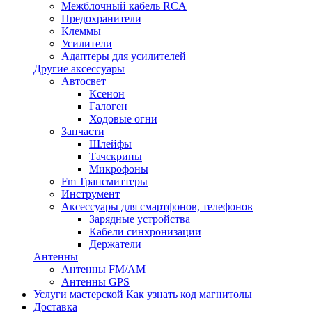
Межблочный кабель RCA
Предохранители
Клеммы
Усилители
Адаптеры для усилителей
Другие аксессуары
Автосвет
Ксенон
Галоген
Ходовые огни
Запчасти
Шлейфы
Тачскрины
Микрофоны
Fm Трансмиттеры
Инструмент
Аксессуары для смартфонов, телефонов
Зарядные устройства
Кабели синхронизации
Держатели
Антенны
Антенны FM/AM
Антенны GPS
Услуги мастерской
Как узнать код магнитолы
Доставка