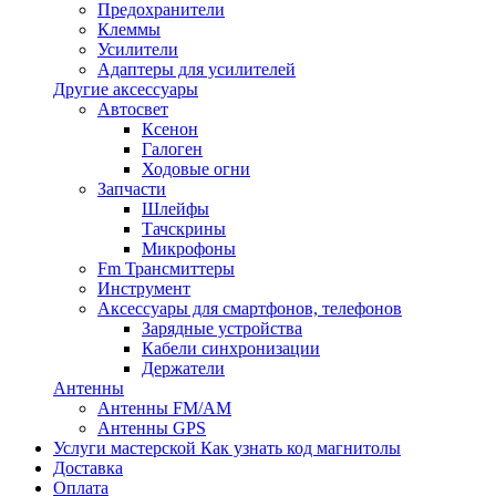
Предохранители
Клеммы
Усилители
Адаптеры для усилителей
Другие аксессуары
Автосвет
Ксенон
Галоген
Ходовые огни
Запчасти
Шлейфы
Тачскрины
Микрофоны
Fm Трансмиттеры
Инструмент
Аксессуары для смартфонов, телефонов
Зарядные устройства
Кабели синхронизации
Держатели
Антенны
Антенны FM/AM
Антенны GPS
Услуги мастерской
Как узнать код магнитолы
Доставка
Оплата