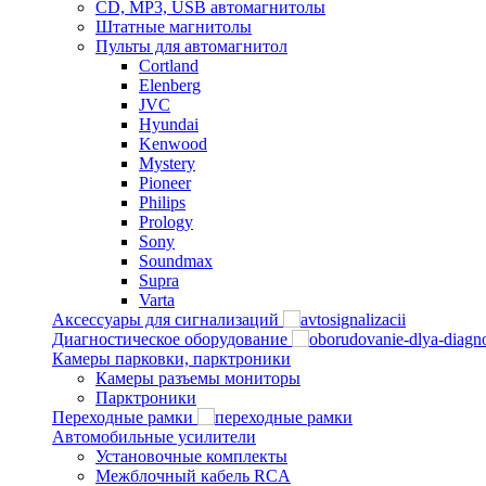
CD, MP3, USB автомагнитолы
Штатные магнитолы
Пульты для автомагнитол
Cortland
Elenberg
JVC
Hyundai
Kenwood
Mystery
Pioneer
Philips
Prology
Sony
Soundmax
Supra
Varta
Аксессуары для сигнализаций
Диагностическое оборудование
Камеры парковки, парктроники
Камеры разъемы мониторы
Парктроники
Переходные рамки
Автомобильные усилители
Установочные комплекты
Межблочный кабель RCA