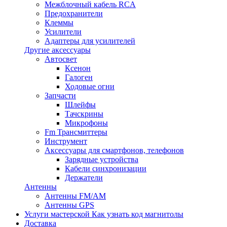
Межблочный кабель RCA
Предохранители
Клеммы
Усилители
Адаптеры для усилителей
Другие аксессуары
Автосвет
Ксенон
Галоген
Ходовые огни
Запчасти
Шлейфы
Тачскрины
Микрофоны
Fm Трансмиттеры
Инструмент
Аксессуары для смартфонов, телефонов
Зарядные устройства
Кабели синхронизации
Держатели
Антенны
Антенны FM/AM
Антенны GPS
Услуги мастерской
Как узнать код магнитолы
Доставка