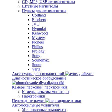
CD, MP3, USB автомагнитолы
Штатные магнитолы
Пульты для автомагнитол
Cortland
Elenberg
JVC
Hyundai
Kenwood
Mystery
Pioneer
Philips
Prology
Sony
Soundmax
Supra
Varta
Аксессуары для сигнализаций
Диагностическое оборудование
Камеры парковки, парктроники
Камеры разъемы мониторы
Парктроники
Переходные рамки
Автомобильные усилители
Установочные комплекты