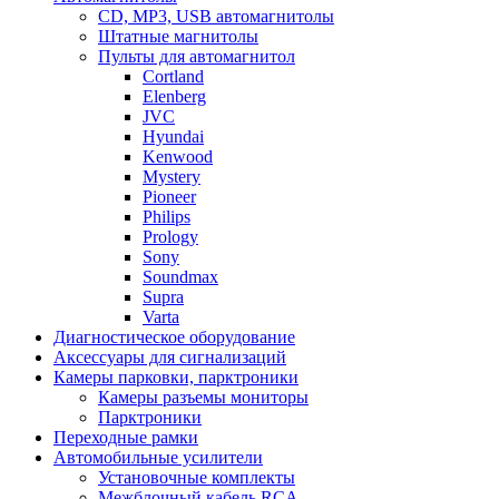
CD, MP3, USB автомагнитолы
Штатные магнитолы
Пульты для автомагнитол
Cortland
Elenberg
JVC
Hyundai
Kenwood
Mystery
Pioneer
Philips
Prology
Sony
Soundmax
Supra
Varta
Диагностическое оборудование
Аксессуары для сигнализаций
Камеры парковки, парктроники
Камеры разъемы мониторы
Парктроники
Переходные рамки
Автомобильные усилители
Установочные комплекты
Межблочный кабель RCA