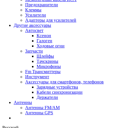
Предохранители
Клеммы
Усилители
Адаптеры для усилителей
Другие аксессуары
Автосвет
Ксенон
Галоген
Ходовые огни
Запчасти
Шлейфы
Тачскрины
Микрофоны
Fm Трансмиттеры
Инструмент
Аксессуары для смартфонов, телефонов
Зарядные устройства
Кабели синхронизации
Держатели
Антенны
Антенны FM/AM
Антенны GPS
Русский