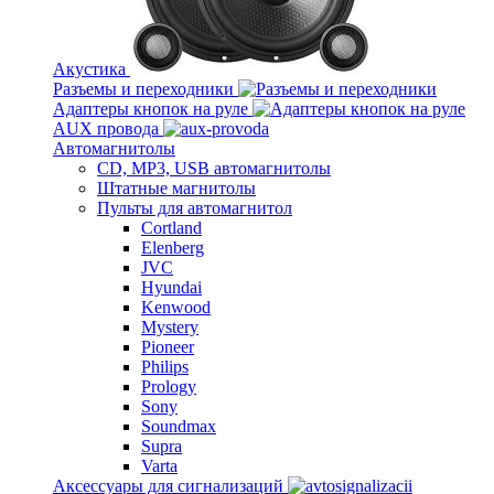
Акустика
Разъемы и переходники
Адаптеры кнопок на руле
AUX провода
Автомагнитолы
CD, MP3, USB автомагнитолы
Штатные магнитолы
Пульты для автомагнитол
Cortland
Elenberg
JVC
Hyundai
Kenwood
Mystery
Pioneer
Philips
Prology
Sony
Soundmax
Supra
Varta
Аксессуары для сигнализаций