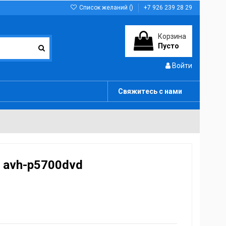
Список желаний (
)
+7 926 239 28 29
Корзина
Пусто
Войти
Свяжитесь с нами
 avh-p5700dvd