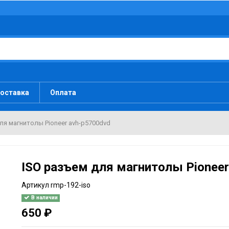
оставка
Оплата
ля магнитолы Pioneer avh-p5700dvd
ISO разъем для магнитолы Pioneer
Артикул
rmp-192-iso
В наличии
650 ₽