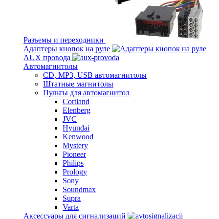
Разъемы и переходники
Адаптеры кнопок на руле
AUX провода
Автомагнитолы
CD, MP3, USB автомагнитолы
Штатные магнитолы
Пульты для автомагнитол
Cortland
Elenberg
JVC
Hyundai
Kenwood
Mystery
Pioneer
Philips
Prology
Sony
Soundmax
Supra
Varta
Аксессуары для сигнализаций