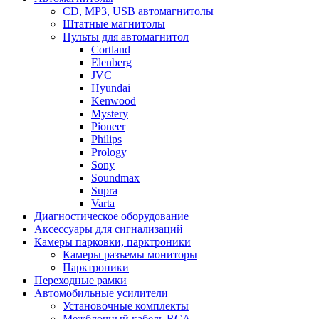
CD, MP3, USB автомагнитолы
Штатные магнитолы
Пульты для автомагнитол
Cortland
Elenberg
JVC
Hyundai
Kenwood
Mystery
Pioneer
Philips
Prology
Sony
Soundmax
Supra
Varta
Диагностическое оборудование
Аксессуары для сигнализаций
Камеры парковки, парктроники
Камеры разъемы мониторы
Парктроники
Переходные рамки
Автомобильные усилители
Установочные комплекты
Межблочный кабель RCA