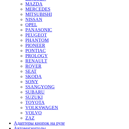
MAZDA
MERCEDES
MITSUBISHI
NISSAN
OPEL
PANASONIC
PEUGEOT
PHANTOM
PIONEER
PONTIAC
PROLOGY
RENAULT
ROVER
SEAT
SKODA
SONY
SSANGYONG
SUBARU
SUZUKI
TOYOTA
VOLKSWAGEN
VOLVO
ZAZ
Адаптеры кнопок на руле
Автомагнитолы