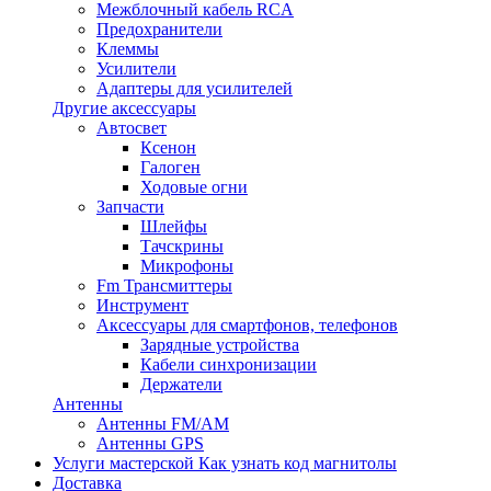
Межблочный кабель RCA
Предохранители
Клеммы
Усилители
Адаптеры для усилителей
Другие аксессуары
Автосвет
Ксенон
Галоген
Ходовые огни
Запчасти
Шлейфы
Тачскрины
Микрофоны
Fm Трансмиттеры
Инструмент
Аксессуары для смартфонов, телефонов
Зарядные устройства
Кабели синхронизации
Держатели
Антенны
Антенны FM/AM
Антенны GPS
Услуги мастерской
Как узнать код магнитолы
Доставка