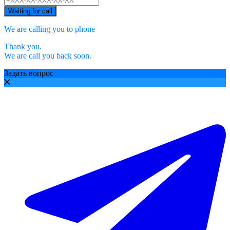
Waiting for call
We are calling you to phone
Thank you.
We are call you back soon.
Задать вопрос