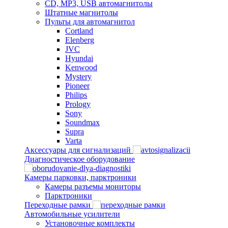
CD, MP3, USB автомагнитолы
Штатные магнитолы
Пульты для автомагнитол
Cortland
Elenberg
JVC
Hyundai
Kenwood
Mystery
Pioneer
Philips
Prology
Sony
Soundmax
Supra
Varta
Аксессуары для сигнализаций
Диагностическое оборудование
Камеры парковки, парктроники
Камеры разъемы мониторы
Парктроники
Переходные рамки
Автомобильные усилители
Установочные комплекты