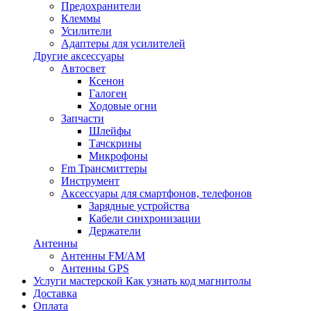
Предохранители
Клеммы
Усилители
Адаптеры для усилителей
Другие аксессуары
Автосвет
Ксенон
Галоген
Ходовые огни
Запчасти
Шлейфы
Тачскрины
Микрофоны
Fm Трансмиттеры
Инструмент
Аксессуары для смартфонов, телефонов
Зарядные устройства
Кабели синхронизации
Держатели
Антенны
Антенны FM/AM
Антенны GPS
Услуги мастерской
Как узнать код магнитолы
Доставка
Оплата