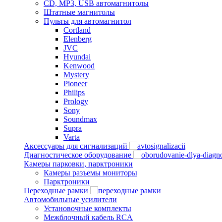
CD, MP3, USB автомагнитолы
Штатные магнитолы
Пульты для автомагнитол
Cortland
Elenberg
JVC
Hyundai
Kenwood
Mystery
Pioneer
Philips
Prology
Sony
Soundmax
Supra
Varta
Аксессуары для сигнализаций
Диагностическое оборудование
Камеры парковки, парктроники
Камеры разъемы мониторы
Парктроники
Переходные рамки
Автомобильные усилители
Установочные комплекты
Межблочный кабель RCA