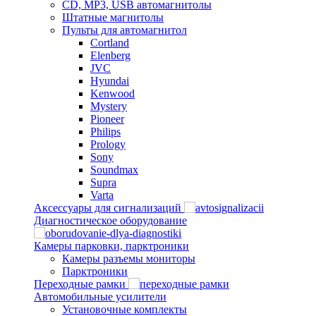
CD, MP3, USB автомагнитолы
Штатные магнитолы
Пульты для автомагнитол
Cortland
Elenberg
JVC
Hyundai
Kenwood
Mystery
Pioneer
Philips
Prology
Sony
Soundmax
Supra
Varta
Аксессуары для сигнализаций
Диагностическое оборудование
Камеры парковки, парктроники
Камеры разъемы мониторы
Парктроники
Переходные рамки
Автомобильные усилители
Установочные комплекты