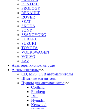
PONTIAC
PROLOGY
RENAULT
ROVER
SEAT
SKODA
SONY
SSANGYONG
SUBARU
SUZUKI
TOYOTA
VOLKSWAGEN
VOLVO
ZAZ
Адаптеры кнопок на руле
Автомагнитолы
CD, MP3, USB автомагнитолы
Штатные магнитолы
Пульты для автомагнитол
Cortland
Elenberg
JVC
Hyundai
Kenwood