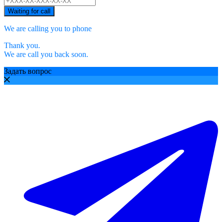
Waiting for call
We are calling you to phone
Thank you.
We are call you back soon.
Задать вопрос