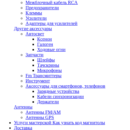
Межблочный кабель RCA
Предохранители
Клеммы
Усилители
Адаптеры для усилителей
Другие аксессуары
Автосвет
Ксенон
Галоген
Ходовые огни
Запчасти
Шлейфы
Тачскрины
Микрофоны
Fm Трансмиттеры
Инструмент
Аксессуары для смартфонов, телефонов
Зарядные устройства
Кабели синхронизации
Держатели
Антенны
Антенны FM/AM
Антенны GPS
Услуги мастерской
Как узнать код магнитолы
Доставка