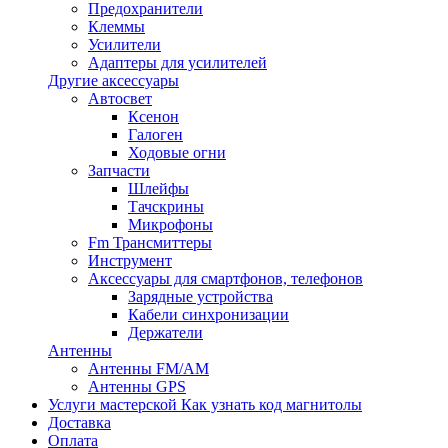
Предохранители
Клеммы
Усилители
Адаптеры для усилителей
Другие аксессуары
Автосвет
Ксенон
Галоген
Ходовые огни
Запчасти
Шлейфы
Тачскрины
Микрофоны
Fm Трансмиттеры
Инструмент
Аксессуары для смартфонов, телефонов
Зарядные устройства
Кабели синхронизации
Держатели
Антенны
Антенны FM/AM
Антенны GPS
Услуги мастерской
Как узнать код магнитолы
Доставка
Оплата