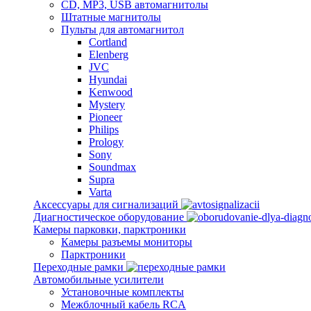
CD, MP3, USB автомагнитолы
Штатные магнитолы
Пульты для автомагнитол
Cortland
Elenberg
JVC
Hyundai
Kenwood
Mystery
Pioneer
Philips
Prology
Sony
Soundmax
Supra
Varta
Аксессуары для сигнализаций
Диагностическое оборудование
Камеры парковки, парктроники
Камеры разъемы мониторы
Парктроники
Переходные рамки
Автомобильные усилители
Установочные комплекты
Межблочный кабель RCA