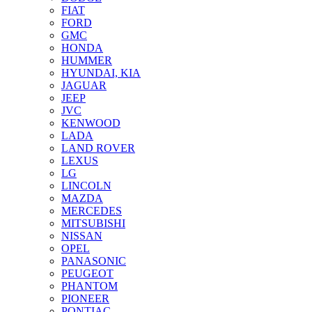
FIAT
FORD
GMC
HONDA
HUMMER
HYUNDAI, KIA
JAGUAR
JEEP
JVC
KENWOOD
LADA
LAND ROVER
LEXUS
LG
LINCOLN
MAZDA
MERCEDES
MITSUBISHI
NISSAN
OPEL
PANASONIC
PEUGEOT
PHANTOM
PIONEER
PONTIAC