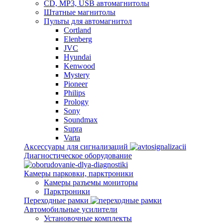
CD, MP3, USB автомагнитолы
Штатные магнитолы
Пульты для автомагнитол
Cortland
Elenberg
JVC
Hyundai
Kenwood
Mystery
Pioneer
Philips
Prology
Sony
Soundmax
Supra
Varta
Аксессуары для сигнализаций
Диагностическое оборудование
Камеры парковки, парктроники
Камеры разъемы мониторы
Парктроники
Переходные рамки
Автомобильные усилители
Установочные комплекты