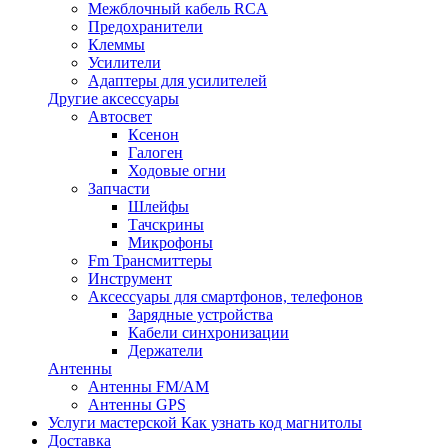
Межблочный кабель RCA
Предохранители
Клеммы
Усилители
Адаптеры для усилителей
Другие аксессуары
Автосвет
Ксенон
Галоген
Ходовые огни
Запчасти
Шлейфы
Тачскрины
Микрофоны
Fm Трансмиттеры
Инструмент
Аксессуары для смартфонов, телефонов
Зарядные устройства
Кабели синхронизации
Держатели
Антенны
Антенны FM/AM
Антенны GPS
Услуги мастерской
Как узнать код магнитолы
Доставка