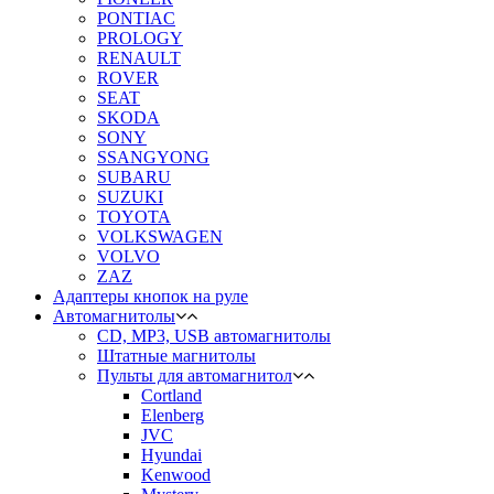
PONTIAC
PROLOGY
RENAULT
ROVER
SEAT
SKODA
SONY
SSANGYONG
SUBARU
SUZUKI
TOYOTA
VOLKSWAGEN
VOLVO
ZAZ
Адаптеры кнопок на руле
Автомагнитолы
CD, MP3, USB автомагнитолы
Штатные магнитолы
Пульты для автомагнитол
Cortland
Elenberg
JVC
Hyundai
Kenwood