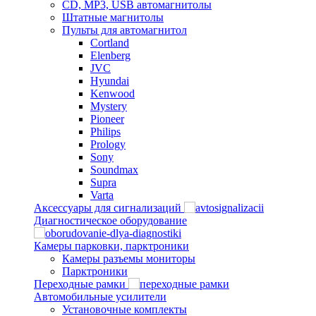
CD, MP3, USB автомагнитолы
Штатные магнитолы
Пульты для автомагнитол
Cortland
Elenberg
JVC
Hyundai
Kenwood
Mystery
Pioneer
Philips
Prology
Sony
Soundmax
Supra
Varta
Аксессуары для сигнализаций
Диагностическое оборудование
Камеры парковки, парктроники
Камеры разъемы мониторы
Парктроники
Переходные рамки
Автомобильные усилители
Установочные комплекты