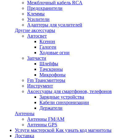
Межблочный кабель RCA
Предохранители
Клеммы
Усилители
Адаптеры для усилителей
Другие аксессуары
Автосвет
Ксенон
Галоген
Ходовые огни
Запчасти
Шлейфы
Тачскрины
Микрофоны
Fm Трансмиттеры
Инструмент
Аксессуары для смартфонов, телефонов
Зарядные устройства
Кабели синхронизации
Держатели
Антенны
Антенны FM/AM
Антенны GPS
Услуги мастерской
Как узнать код магнитолы
Доставка