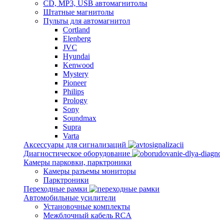
CD, MP3, USB автомагнитолы
Штатные магнитолы
Пульты для автомагнитол
Cortland
Elenberg
JVC
Hyundai
Kenwood
Mystery
Pioneer
Philips
Prology
Sony
Soundmax
Supra
Varta
Аксессуары для сигнализаций
Диагностическое оборудование
Камеры парковки, парктроники
Камеры разъемы мониторы
Парктроники
Переходные рамки
Автомобильные усилители
Установочные комплекты
Межблочный кабель RCA