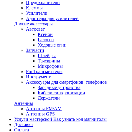
Предохранители
Клеммы
Усилители
Адаптеры для усилителей
Другие аксессуары
Автосвет
Ксенон
Галоген
Ходовые огни
Запчасти
Шлейфы
Тачскрины
Микрофоны
Fm Трансмиттеры
Инструмент
Аксессуары для смартфонов, телефонов
Зарядные устройства
Кабели синхронизации
Держатели
Антенны
Антенны FM/AM
Антенны GPS
Услуги мастерской
Как узнать код магнитолы
Доставка
Оплата