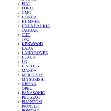
FIAT
FORD
GMC
HONDA
HUMMER
HYUNDAI, KIA
JAGUAR
JEEP
JVC
KENWOOD
LADA
LAND ROVER
LEXUS
LG
LINCOLN
MAZDA
MERCEDES
MITSUBISHI
NISSAN
OPEL
PANASONIC
PEUGEOT
PHANTOM
PIONEER
PONTIAC