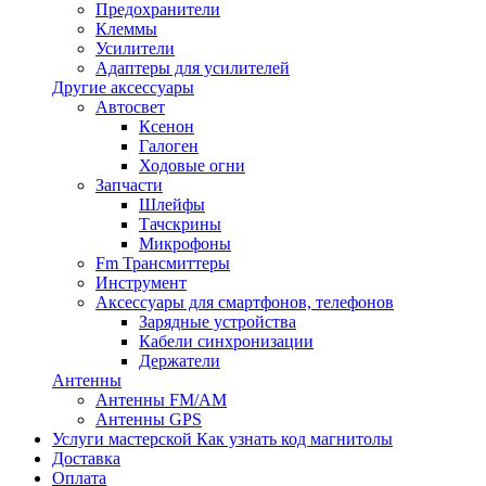
Предохранители
Клеммы
Усилители
Адаптеры для усилителей
Другие аксессуары
Автосвет
Ксенон
Галоген
Ходовые огни
Запчасти
Шлейфы
Тачскрины
Микрофоны
Fm Трансмиттеры
Инструмент
Аксессуары для смартфонов, телефонов
Зарядные устройства
Кабели синхронизации
Держатели
Антенны
Антенны FM/AM
Антенны GPS
Услуги мастерской
Как узнать код магнитолы
Доставка
Оплата