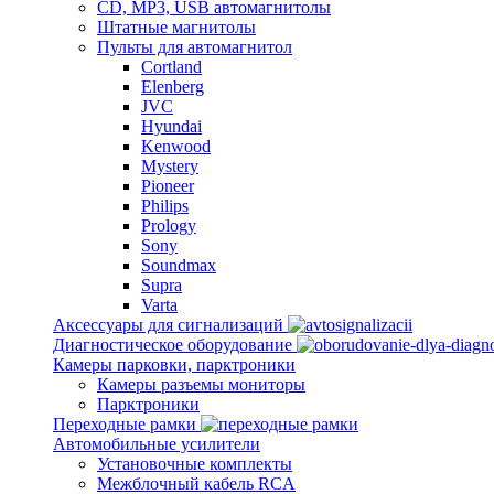
CD, MP3, USB автомагнитолы
Штатные магнитолы
Пульты для автомагнитол
Cortland
Elenberg
JVC
Hyundai
Kenwood
Mystery
Pioneer
Philips
Prology
Sony
Soundmax
Supra
Varta
Аксессуары для сигнализаций
Диагностическое оборудование
Камеры парковки, парктроники
Камеры разъемы мониторы
Парктроники
Переходные рамки
Автомобильные усилители
Установочные комплекты
Межблочный кабель RCA