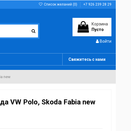
Список желаний (
0
)
+7 926 239 28 29
Корзина
Пусто
Войти
Свяжитесь с нами
ia new
а VW Polo, Skoda Fabia new