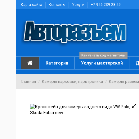
Карта сайта
Контакты
Услуги
+7 926 239 28 29
Как узнать код магнитолы
Категории
Услуги мастерской
Д
Главная
Камеры парковки, парктроники
Камеры разъе