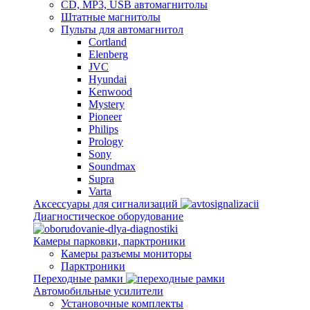
CD, MP3, USB автомагнитолы
Штатные магнитолы
Пульты для автомагнитол
Cortland
Elenberg
JVC
Hyundai
Kenwood
Mystery
Pioneer
Philips
Prology
Sony
Soundmax
Supra
Varta
Аксессуары для сигнализаций
Диагностическое оборудование
Камеры парковки, парктроники
Камеры разъемы мониторы
Парктроники
Переходные рамки
Автомобильные усилители
Установочные комплекты