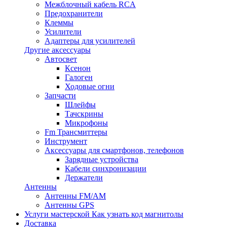
Межблочный кабель RCA
Предохранители
Клеммы
Усилители
Адаптеры для усилителей
Другие аксессуары
Автосвет
Ксенон
Галоген
Ходовые огни
Запчасти
Шлейфы
Тачскрины
Микрофоны
Fm Трансмиттеры
Инструмент
Аксессуары для смартфонов, телефонов
Зарядные устройства
Кабели синхронизации
Держатели
Антенны
Антенны FM/AM
Антенны GPS
Услуги мастерской
Как узнать код магнитолы
Доставка