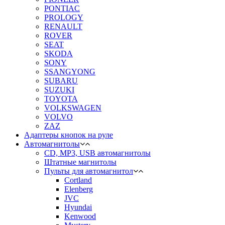
PONTIAC
PROLOGY
RENAULT
ROVER
SEAT
SKODA
SONY
SSANGYONG
SUBARU
SUZUKI
TOYOTA
VOLKSWAGEN
VOLVO
ZAZ
Адаптеры кнопок на руле
Автомагнитолы
CD, MP3, USB автомагнитолы
Штатные магнитолы
Пульты для автомагнитол
Cortland
Elenberg
JVC
Hyundai
Kenwood