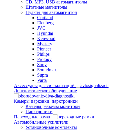
CD, MP3, USB автомагнитолы
Штатные магнитолы
Пульты для автомагнитол
Cortland
Elenberg
JVC
Hyundai
Kenwood
Mystery
Pioneer
Philips
Prology
Sony
Soundmax
Supra
Varta
Аксессуары для сигнализаций
Диагностическое оборудование
Камеры парковки, парктроники
Камеры разъемы мониторы
Парктроники
Переходные рамки
Автомобильные усилители
Установочные комплекты