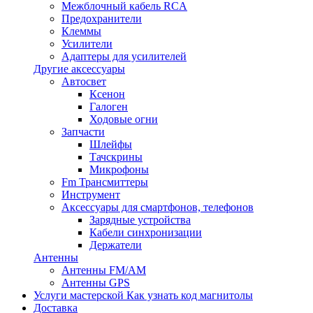
Межблочный кабель RCA
Предохранители
Клеммы
Усилители
Адаптеры для усилителей
Другие аксессуары
Автосвет
Ксенон
Галоген
Ходовые огни
Запчасти
Шлейфы
Тачскрины
Микрофоны
Fm Трансмиттеры
Инструмент
Аксессуары для смартфонов, телефонов
Зарядные устройства
Кабели синхронизации
Держатели
Антенны
Антенны FM/AM
Антенны GPS
Услуги мастерской
Как узнать код магнитолы
Доставка