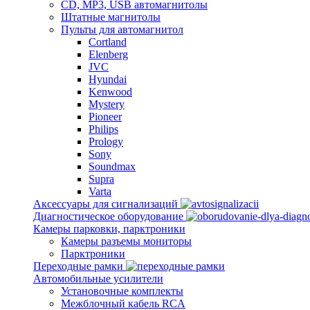
CD, MP3, USB автомагнитолы
Штатные магнитолы
Пульты для автомагнитол
Cortland
Elenberg
JVC
Hyundai
Kenwood
Mystery
Pioneer
Philips
Prology
Sony
Soundmax
Supra
Varta
Аксессуары для сигнализаций
Диагностическое оборудование
Камеры парковки, парктроники
Камеры разъемы мониторы
Парктроники
Переходные рамки
Автомобильные усилители
Установочные комплекты
Межблочный кабель RCA