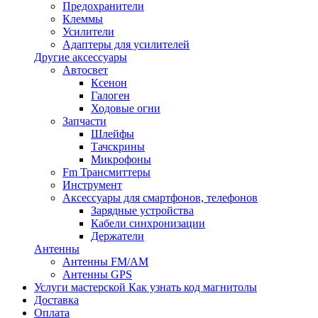
Предохранители
Клеммы
Усилители
Адаптеры для усилителей
Другие аксессуары
Автосвет
Ксенон
Галоген
Ходовые огни
Запчасти
Шлейфы
Тачскрины
Микрофоны
Fm Трансмиттеры
Инструмент
Аксессуары для смартфонов, телефонов
Зарядные устройства
Кабели синхронизации
Держатели
Антенны
Антенны FM/AM
Антенны GPS
Услуги мастерской
Как узнать код магнитолы
Доставка
Оплата