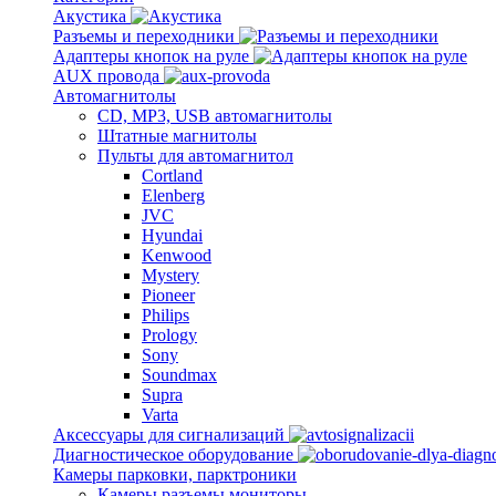
Акустика
Разъемы и переходники
Адаптеры кнопок на руле
AUX провода
Автомагнитолы
CD, MP3, USB автомагнитолы
Штатные магнитолы
Пульты для автомагнитол
Cortland
Elenberg
JVC
Hyundai
Kenwood
Mystery
Pioneer
Philips
Prology
Sony
Soundmax
Supra
Varta
Аксессуары для сигнализаций
Диагностическое оборудование
Камеры парковки, парктроники
Камеры разъемы мониторы