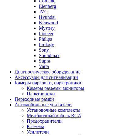
Cortland
Elenberg
JVC
Hyundai
Kenwood
Mystery
Pioneer
Philips
Prology
Sony
Soundmax
Supra
Varta
Диагностическое оборудование
Аксессуары для сигнализаций
Камеры парковки, парктроники
Камеры разъемы мониторы
Парктроники
Переходные рамки
Автомобильные усилители
Установочные комплекты
Межблочный кабель RCA
Предохранители
Клеммы
Усилители