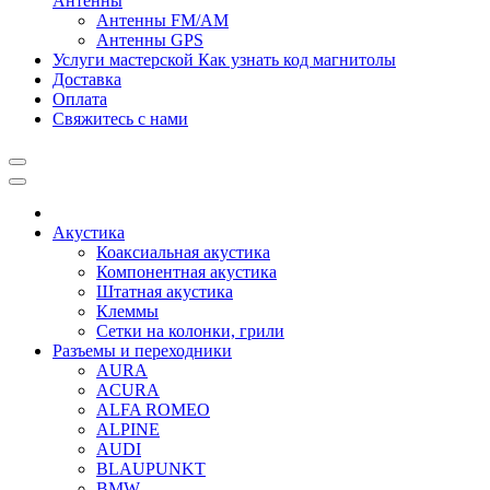
Антенны
Антенны FM/AM
Антенны GPS
Услуги мастерской
Как узнать код магнитолы
Доставка
Оплата
Свяжитесь с нами
Акустика
Коаксиальная акустика
Компонентная акустика
Штатная акустика
Клеммы
Сетки на колонки, грили
Разъемы и переходники
AURA
ACURA
ALFA ROMEO
ALPINE
AUDI
BLAUPUNKT
BMW