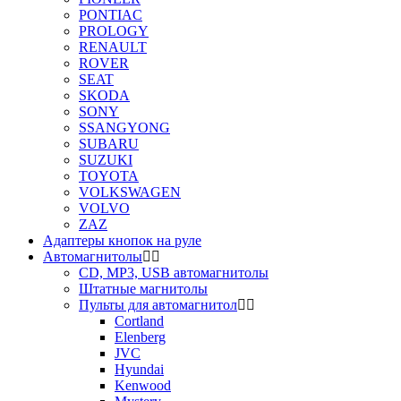
PONTIAC
PROLOGY
RENAULT
ROVER
SEAT
SKODA
SONY
SSANGYONG
SUBARU
SUZUKI
TOYOTA
VOLKSWAGEN
VOLVO
ZAZ
Адаптеры кнопок на руле
Автомагнитолы
CD, MP3, USB автомагнитолы
Штатные магнитолы
Пульты для автомагнитол
Cortland
Elenberg
JVC
Hyundai
Kenwood