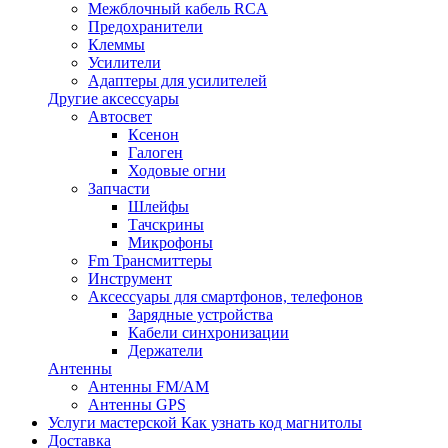
Межблочный кабель RCA
Предохранители
Клеммы
Усилители
Адаптеры для усилителей
Другие аксессуары
Автосвет
Ксенон
Галоген
Ходовые огни
Запчасти
Шлейфы
Тачскрины
Микрофоны
Fm Трансмиттеры
Инструмент
Аксессуары для смартфонов, телефонов
Зарядные устройства
Кабели синхронизации
Держатели
Антенны
Антенны FM/AM
Антенны GPS
Услуги мастерской
Как узнать код магнитолы
Доставка