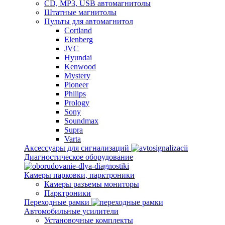
CD, MP3, USB автомагнитолы
Штатные магнитолы
Пульты для автомагнитол
Cortland
Elenberg
JVC
Hyundai
Kenwood
Mystery
Pioneer
Philips
Prology
Sony
Soundmax
Supra
Varta
Аксессуары для сигнализаций
Диагностическое оборудование
Камеры парковки, парктроники
Камеры разъемы мониторы
Парктроники
Переходные рамки
Автомобильные усилители
Установочные комплекты