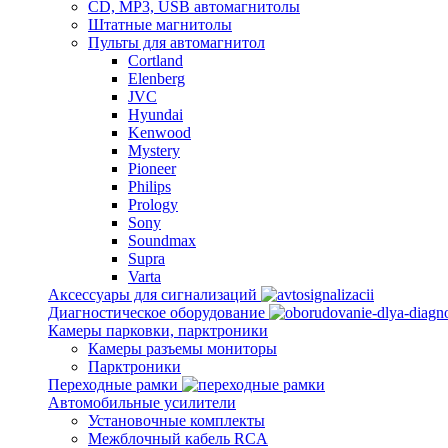
CD, MP3, USB автомагнитолы
Штатные магнитолы
Пульты для автомагнитол
Cortland
Elenberg
JVC
Hyundai
Kenwood
Mystery
Pioneer
Philips
Prology
Sony
Soundmax
Supra
Varta
Аксессуары для сигнализаций
Диагностическое оборудование
Камеры парковки, парктроники
Камеры разъемы мониторы
Парктроники
Переходные рамки
Автомобильные усилители
Установочные комплекты
Межблочный кабель RCA