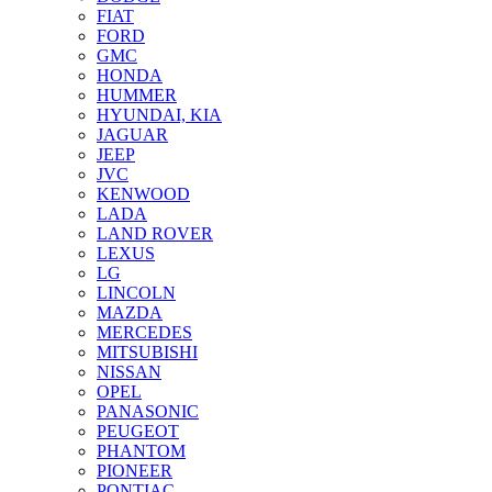
FIAT
FORD
GMC
HONDA
HUMMER
HYUNDAI, KIA
JAGUAR
JEEP
JVC
KENWOOD
LADA
LAND ROVER
LEXUS
LG
LINCOLN
MAZDA
MERCEDES
MITSUBISHI
NISSAN
OPEL
PANASONIC
PEUGEOT
PHANTOM
PIONEER
PONTIAC