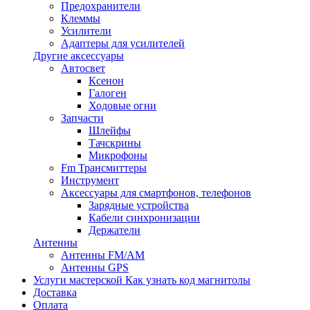
Предохранители
Клеммы
Усилители
Адаптеры для усилителей
Другие аксессуары
Автосвет
Ксенон
Галоген
Ходовые огни
Запчасти
Шлейфы
Тачскрины
Микрофоны
Fm Трансмиттеры
Инструмент
Аксессуары для смартфонов, телефонов
Зарядные устройства
Кабели синхронизации
Держатели
Антенны
Антенны FM/AM
Антенны GPS
Услуги мастерской
Как узнать код магнитолы
Доставка
Оплата