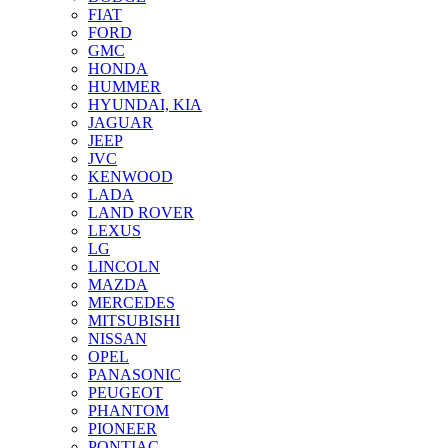
FIAT
FORD
GMC
HONDA
HUMMER
HYUNDAI, KIA
JAGUAR
JEEP
JVC
KENWOOD
LADA
LAND ROVER
LEXUS
LG
LINCOLN
MAZDA
MERCEDES
MITSUBISHI
NISSAN
OPEL
PANASONIC
PEUGEOT
PHANTOM
PIONEER
PONTIAC