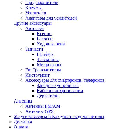
Предохранители
Клеммы
Усилители
Адаптеры для усилителей
Другие аксессуары
Автосвет
Ксенон
Галоген
Ходовые огни
Запчасти
Шлейфы
Тачскрины
Микрофоны
Fm Трансмиттеры
Инструмент
Аксессуары для смартфонов, телефонов
Зарядные устройства
Кабели синхронизации
Держатели
Антенны
Антенны FM/AM
Антенны GPS
Услуги мастерской
Как узнать код магнитолы
Доставка
Оплата