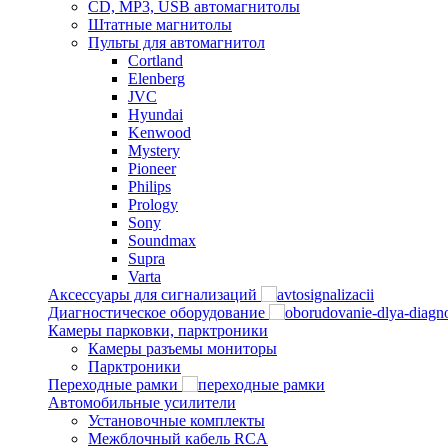
CD, MP3, USB автомагнитолы
Штатные магнитолы
Пульты для автомагнитол
Cortland
Elenberg
JVC
Hyundai
Kenwood
Mystery
Pioneer
Philips
Prology
Sony
Soundmax
Supra
Varta
Аксессуары для сигнализаций
Диагностическое оборудование
Камеры парковки, парктроники
Камеры разъемы мониторы
Парктроники
Переходные рамки
Автомобильные усилители
Установочные комплекты
Межблочный кабель RCA