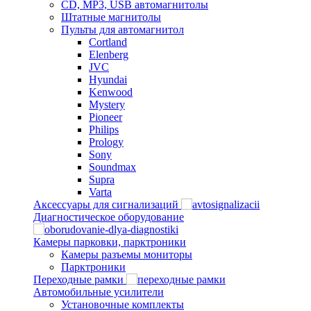
CD, MP3, USB автомагнитолы
Штатные магнитолы
Пульты для автомагнитол
Cortland
Elenberg
JVC
Hyundai
Kenwood
Mystery
Pioneer
Philips
Prology
Sony
Soundmax
Supra
Varta
Аксессуары для сигнализаций
Диагностическое оборудование
Камеры парковки, парктроники
Камеры разъемы мониторы
Парктроники
Переходные рамки
Автомобильные усилители
Установочные комплекты