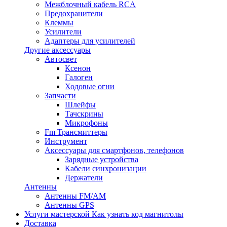
Межблочный кабель RCA
Предохранители
Клеммы
Усилители
Адаптеры для усилителей
Другие аксессуары
Автосвет
Ксенон
Галоген
Ходовые огни
Запчасти
Шлейфы
Тачскрины
Микрофоны
Fm Трансмиттеры
Инструмент
Аксессуары для смартфонов, телефонов
Зарядные устройства
Кабели синхронизации
Держатели
Антенны
Антенны FM/AM
Антенны GPS
Услуги мастерской
Как узнать код магнитолы
Доставка