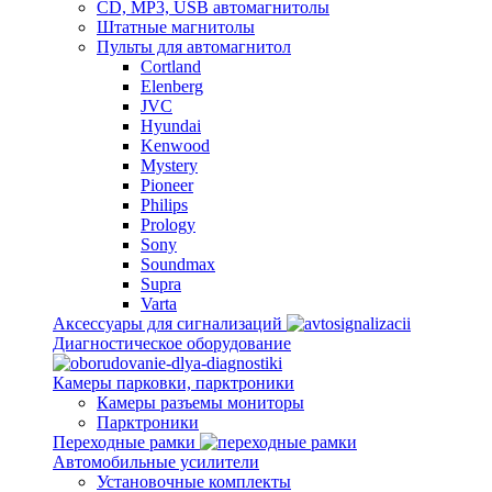
CD, MP3, USB автомагнитолы
Штатные магнитолы
Пульты для автомагнитол
Cortland
Elenberg
JVC
Hyundai
Kenwood
Mystery
Pioneer
Philips
Prology
Sony
Soundmax
Supra
Varta
Аксессуары для сигнализаций
Диагностическое оборудование
Камеры парковки, парктроники
Камеры разъемы мониторы
Парктроники
Переходные рамки
Автомобильные усилители
Установочные комплекты