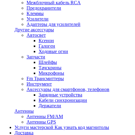
Межблочный кабель RCA
Предохранители
Клеммы
Усилители
Адаптеры для усилителей
Другие аксессуары
Автосвет
Ксенон
Галоген
Ходовые огни
Запчасти
Шлейфы
Тачскрины
Микрофоны
Fm Трансмиттеры
Инструмент
Аксессуары для смартфонов, телефонов
Зарядные устройства
Кабели синхронизации
Держатели
Антенны
Антенны FM/AM
Антенны GPS
Услуги мастерской
Как узнать код магнитолы
Доставка