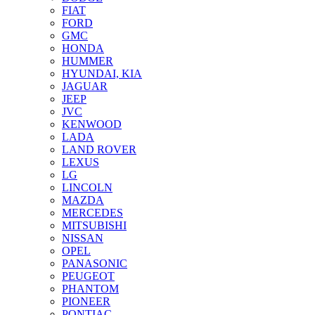
FIAT
FORD
GMC
HONDA
HUMMER
HYUNDAI, KIA
JAGUAR
JEEP
JVC
KENWOOD
LADA
LAND ROVER
LEXUS
LG
LINCOLN
MAZDA
MERCEDES
MITSUBISHI
NISSAN
OPEL
PANASONIC
PEUGEOT
PHANTOM
PIONEER
PONTIAC