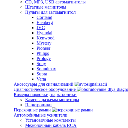
CD, MP3, USB автомагнитолы
Штатные магнитолы
Пульты для автомагнитол
Cortland
Elenberg
JVC
Hyundai
Kenwood
Mystery
Pioneer
Philips
Prology
Sony
Soundmax
Supra
Varta
Аксессуары для сигнализаций
Диагностическое оборудование
Камеры парковки, парктроники
Камеры разъемы мониторы
Парктроники
Переходные рамки
Автомобильные усилители
Установочные комплекты
Межблочный кабель RCA