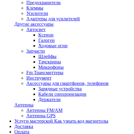
Предохранители
Клеммы
Усилители
Адаптеры для усилителей
Другие аксессуары
Автосвет
Ксенон
Галоген
Ходовые огни
Запчасти
Шлейфы
Тачскрины
Микрофоны
Fm Трансмиттеры
Инструмент
Аксессуары для смартфонов, телефонов
Зарядные устройства
Кабели синхронизации
Держатели
Антенны
Антенны FM/AM
Антенны GPS
Услуги мастерской
Как узнать код магнитолы
Доставка
Оплата