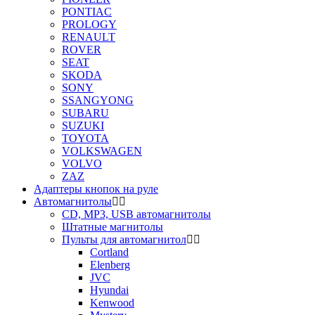
PONTIAC
PROLOGY
RENAULT
ROVER
SEAT
SKODA
SONY
SSANGYONG
SUBARU
SUZUKI
TOYOTA
VOLKSWAGEN
VOLVO
ZAZ
Адаптеры кнопок на руле
Автомагнитолы
CD, MP3, USB автомагнитолы
Штатные магнитолы
Пульты для автомагнитол
Cortland
Elenberg
JVC
Hyundai
Kenwood