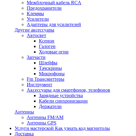
Межблочный кабель RCA
Предохранители
Клеммы
Усилители
Адаптеры для усилителей
Другие аксессуары
Автосвет
Ксенон
Галоген
Ходовые огни
Запчасти
Шлейфы
Тачскрины
Микрофоны
Fm Трансмиттеры
Инструмент
Аксессуары для смартфонов, телефонов
Зарядные устройства
Кабели синхронизации
Держатели
Антенны
Антенны FM/AM
Антенны GPS
Услуги мастерской
Как узнать код магнитолы
Доставка