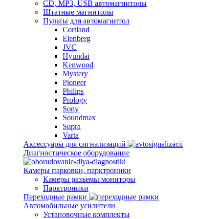
CD, MP3, USB автомагнитолы
Штатные магнитолы
Пульты для автомагнитол
Cortland
Elenberg
JVC
Hyundai
Kenwood
Mystery
Pioneer
Philips
Prology
Sony
Soundmax
Supra
Varta
Аксессуары для сигнализаций
Диагностическое оборудование
Камеры парковки, парктроники
Камеры разъемы мониторы
Парктроники
Переходные рамки
Автомобильные усилители
Установочные комплекты