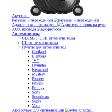
Акустика
Разъемы и переходники
Адаптеры кнопок на руле
AUX провода
Автомагнитолы
CD, MP3, USB автомагнитолы
Штатные магнитолы
Пульты для автомагнитол
Cortland
Elenberg
JVC
Hyundai
Kenwood
Mystery
Pioneer
Philips
Prology
Sony
Soundmax
Supra
Varta
Аксессуары для сигнализаций