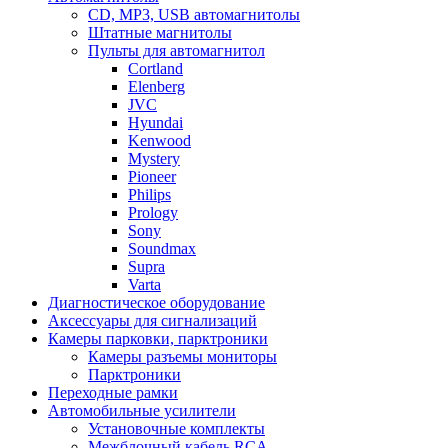
CD, MP3, USB автомагнитолы
Штатные магнитолы
Пульты для автомагнитол
Cortland
Elenberg
JVC
Hyundai
Kenwood
Mystery
Pioneer
Philips
Prology
Sony
Soundmax
Supra
Varta
Диагностическое оборудование
Аксессуары для сигнализаций
Камеры парковки, парктроники
Камеры разъемы мониторы
Парктроники
Переходные рамки
Автомобильные усилители
Установочные комплекты
Межблочный кабель RCA