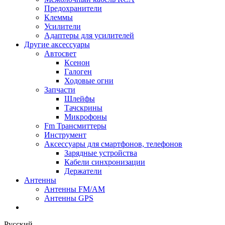
Предохранители
Клеммы
Усилители
Адаптеры для усилителей
Другие аксессуары
Автосвет
Ксенон
Галоген
Ходовые огни
Запчасти
Шлейфы
Тачскрины
Микрофоны
Fm Трансмиттеры
Инструмент
Аксессуары для смартфонов, телефонов
Зарядные устройства
Кабели синхронизации
Держатели
Антенны
Антенны FM/AM
Антенны GPS
Русский